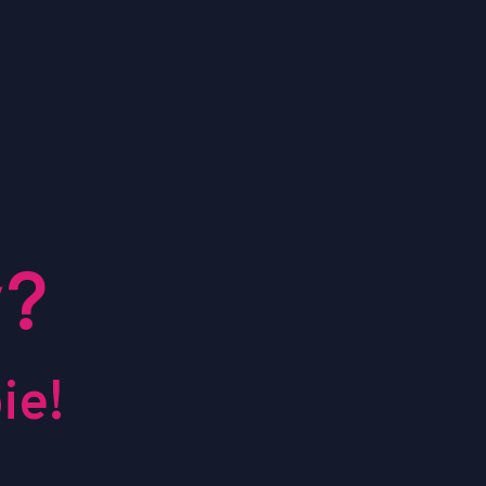
y?
ie!