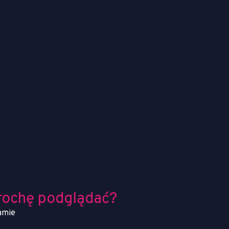
rochę podglądać?
amie