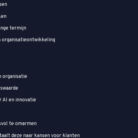
nsen
ken
ange termijn
n organisatieontwikkeling
n organisatie
sswaarde
 AI en innovatie
svol te omarmen
taalt deze naar kansen voor klanten